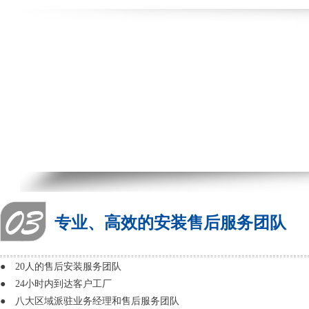
专业、高效的安装售后服务团队
● 20人的售后安装服务团队
● 24小时内到达客户工厂
● 八大区域派驻业务经理和售后服务团队