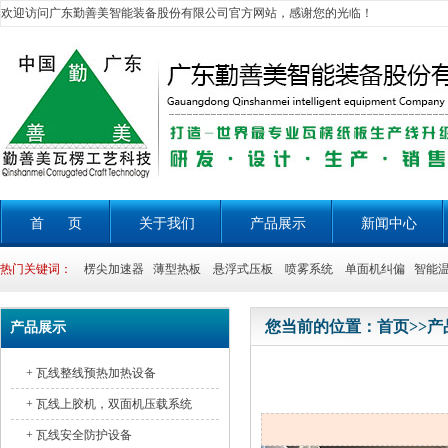
欢迎访问广东勤善美智能装备股份有限公司官方网站，感谢您的光临！
首 页
关于我们
产品展示
新闻中心
热门关键词：
楞尖加速器 薄型热板 悬浮式压板 喷雾系统 单面机纠偏 智能温
您当前的位置：
首页
>>
产
产品展示
+ 瓦线整线预热加热设备
+ 瓦线上胶机，双面机压载系统
+ 瓦线安全防护设备