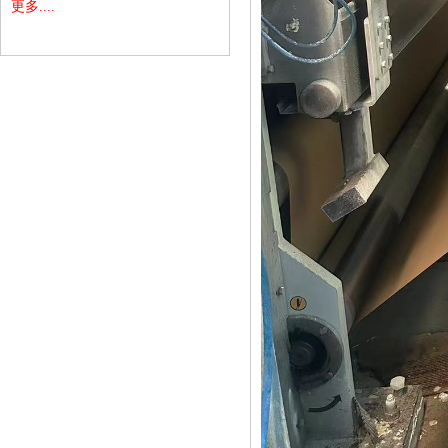
更多....