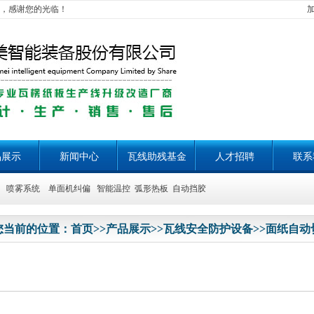
，感谢您的光临！
品展示
新闻中心
瓦线助残基金
人才招聘
联系
喷雾系统 单面机纠偏 智能温控 弧形热板 自动挡胶
您当前的位置：
首页
>>
产品展示
>>
瓦线安全防护设备
>>
面纸自动